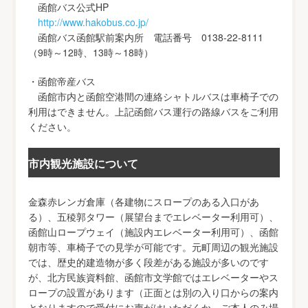
函館バス公式HP
http://www.hakobus.co.jp/
函館バス函館駅前案内所 電話番号 0138-22-8111
（9時～12時、13時～18時）
・函館帝産バス
函館市内と函館空港間の連絡シャトルバスは車椅子での
利用はできません。上記函館バス運行の路線バスをご利用
ください。
市内観光施設について
金森赤レンガ倉庫（各建物にスロープのある入口があ
る）、五稜郭タワー（展望台までエレベーター利用可）、
函館山ロープウェイ（施設内エレベーター利用可）、函館
朝市等、車椅子での見学が可能です。元町周辺の観光施設
では、歴史的建造物が多く段差がある施設が多いのです
が、北方民族資料館、函館市文学館ではエレベーターやス
ロープの設置があります（正面とは別の入り口からの案内
となりますので受付にお声がけいただくか、ご本人のみ場