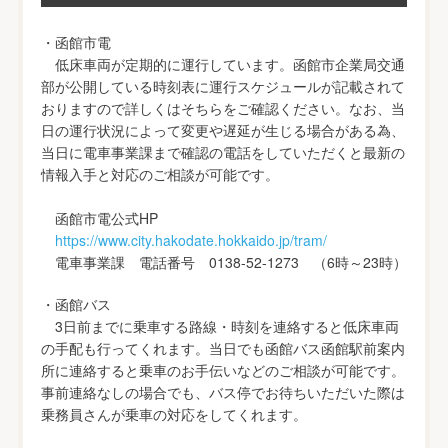
・函館市電
低床車両が定期的に運行しています。函館市企業局交通
部が公開している時刻表に運行スケジュールが記載されて
おりますので詳しくはそちらをご確認ください。なお、当
日の運行状況によって変更や遅延が生じる場合がある為、
当日に電車事業課まで確認の電話をしていただくと最新の
情報入手と対応のご相談が可能です。
函館市電公式HP
https://www.city.hakodate.hokkaido.jp/tram/
電車事業課 電話番号 0138-52-1273 （6時～23時）
・函館バス
3日前までに乗車する路線・時刻を連絡すると低床車両
の手配も行ってくれます。当日でも函館バス函館駅前案内
所に連絡すると乗車のお手伝いなどのご相談が可能です。
事前連絡なしの場合でも、バス停でお待ちいただいた際は
乗務員さんが乗車の対応をしてくれます。