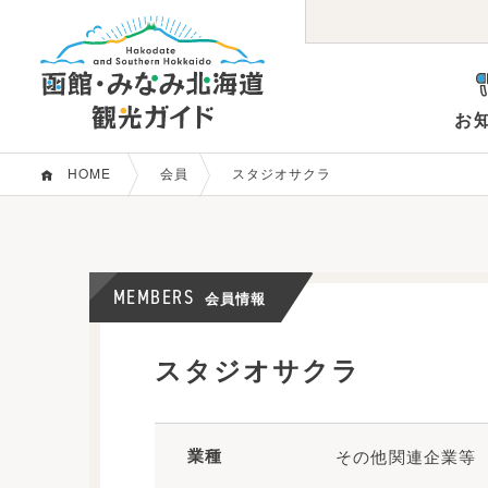
お
HOME
会員
スタジオサクラ
お知らせ
観光パンフレット等
コンベンション支援
函館市概要
会員か
観光関
観る・遊ぶ
グル
目的で探す
MEMBERS
会員情報
スタジオサクラ
駅前・元町
五稜
エリアガイド
観光エリアで探す
その他函館
みな
業種
その他関連企業等