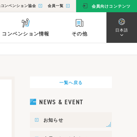
光コンベンション協会
会員一覧
会員向けコンテンツ
日本語
コンベンション情報
その他
日本語
ン協会
教育旅行プログラム
コンベンションカレンダー
キャンペーン
会員一覧
English
简体字
市外からのアクセス
繁體字
一覧へ戻る
主要スポットへのアクセス
한국어
函館山山頂へのアクセス
NEWS & EVENT
恵山・南茅部・函館近郊へのアクセス
主な交通手段・お役立ち情報
お知らせ
函館市電・観光路線バス情報