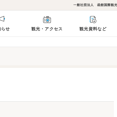
一般社団法人 函館国際観
知らせ
観光・アクセス
観光資料など
観光スポットTOP
らのお知らせ
連リンク
フォト＆動画ライブラリー
コンベンション施設
イベント
函館国際観光コンベンショ
メ
泊まる
買い物
郭
湯の川・空港
旅行商品
み北海道
モデルコース