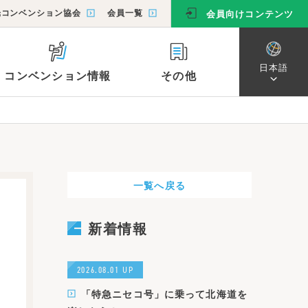
光コンベンション協会
会員一覧
会員向けコンテンツ
日本語
コンベンション情報
その他
日本語
ン協会
教育旅行プログラム
コンベンションカレンダー
キャンペーン
会員一覧
English
简体字
市外からのアクセス
繁體字
一覧へ戻る
主要スポットへのアクセス
한국어
函館山山頂へのアクセス
新着情報
恵山・南茅部・函館近郊へのアクセス
主な交通手段・お役立ち情報
2026.08.01 UP
函館市電・観光路線バス情報
「特急ニセコ号」に乗って北海道を