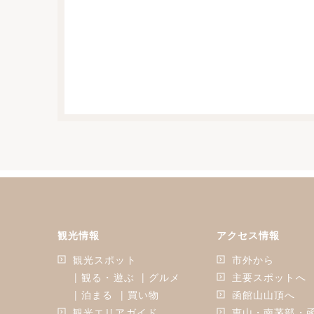
観光情報
アクセス情報
観光スポット
市外から
| 観る・遊ぶ
| グルメ
主要スポットへ
| 泊まる
| 買い物
函館山山頂へ
観光エリアガイド
恵山・南茅部・