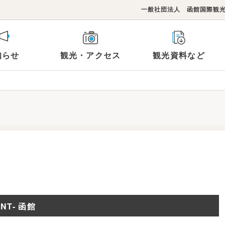
一般社団法人 函館国際観
知らせ
観光・アクセス
観光資料など
観光スポットTOP
らのお知らせ
連リンク
フォト＆動画ライブラリー
コンベンション施設
イベント
函館国際観光コンベンショ
メ
泊まる
買い物
郭
湯の川・空港
旅行商品
み北海道
モデルコース
NT- 函館