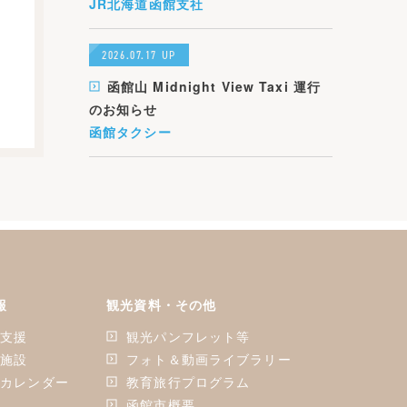
JR北海道函館支社
2026.07.17 UP
函館山 Midnight View Taxi 運行
のお知らせ
函館タクシー
報
観光資料・その他
ン支援
観光パンフレット等
ン施設
フォト＆動画ライブラリー
ンカレンダー
教育旅行プログラム
函館市概要