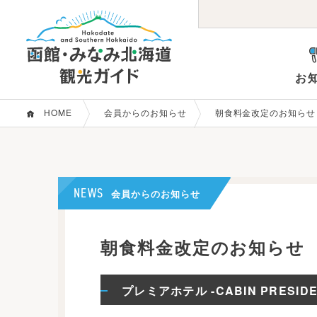
お
HOME
会員からのお知らせ
朝食料金改定のお知らせ
お知らせ
観光パンフレット等
コンベンション支援
函館市概要
会員か
観光関
観る・遊ぶ
グル
目的で探す
NEWS
会員からのお知らせ
駅前・元町
五稜
朝食料金改定のお知らせ
エリアガイド
観光エリアで探す
その他函館
みな
プレミアホテル -CABIN PRESIDE