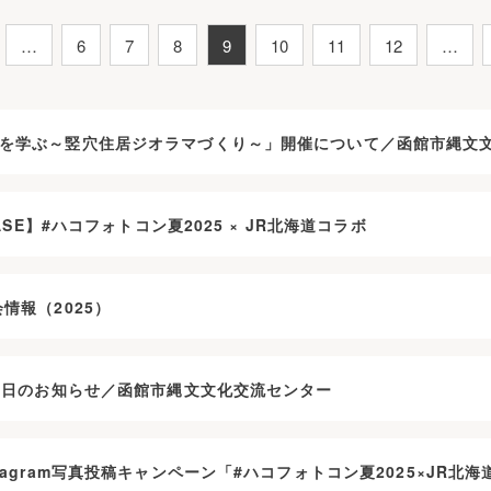
…
6
7
8
9
10
11
12
…
を学ぶ～竪穴住居ジオラマづくり～」開催について／函館市縄文
EASE】#ハコフォトコン夏2025 × JR北海道コラボ
情報（2025）
開館日のお知らせ／函館市縄文文化交流センター
tagram写真投稿キャンペーン「#ハコフォトコン夏2025×JR北