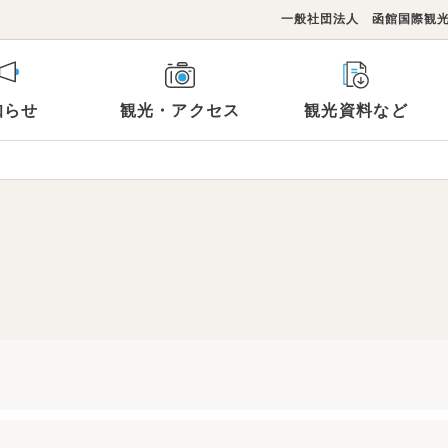
一般社団法人 函館国際観
知らせ
観光・アクセス
観光資料など
観光スポットTOP
らのお知らせ
連リンク
フォト＆動画ライブラリー
コンベンション施設
イベント
函館国際観光コンベンショ
メ
泊まる
買い物
郭
湯の川・空港
旅行商品
み北海道
モデルコース