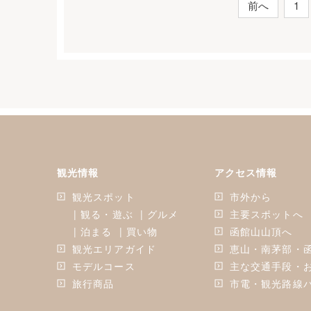
前へ
1
稿
の
ペ
ー
ジ
送
り
観光情報
アクセス情報
観光スポット
市外から
| 観る・遊ぶ
| グルメ
主要スポットへ
| 泊まる
| 買い物
函館山山頂へ
観光エリアガイド
恵山・南茅部・
モデルコース
主な交通手段・
旅行商品
市電・観光路線