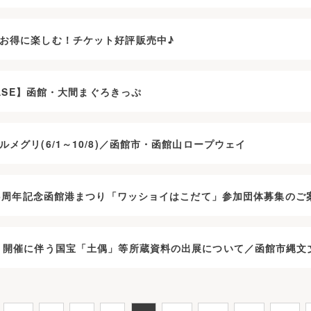
お得に楽しむ！チケット好評販売中♪
LEASE】函館・大間まぐろきっぷ
メグリ(6/1～10/8)／函館市・函館山ロープウェイ
166周年記念函館港まつり「ワッショイはこだて」参加団体募集の
」開催に伴う国宝「土偶」等所蔵資料の出展について／函館市縄文