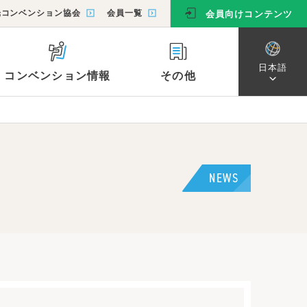
光コンベンション協会
会員一覧
会員向けコンテンツ
日本語
コンベンション情報
その他
日本語
ン協会
教育旅行プログラム
コンベンションカレンダー
キャンペーン
会員一覧
English
简体字
NEWS
市外からのアクセス
繁體字
主要スポットへのアクセス
한국어
函館山山頂へのアクセス
恵山・南茅部・函館近郊へのアクセス
主な交通手段・お役立ち情報
函館市電・観光路線バス情報