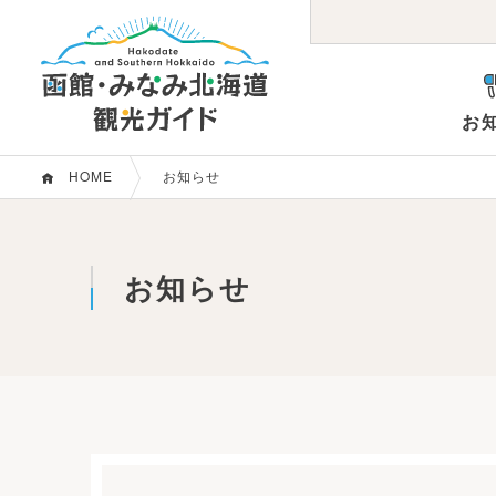
お
HOME
お知らせ
お知らせ
観光パンフレット等
コンベンション支援
函館市概要
会員か
観光関
お知らせ
観る・遊ぶ
グル
目的で探す
駅前・元町
五稜
エリアガイド
観光エリアで探す
その他函館
みな